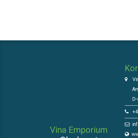
Kon
Vin
Am N
D-66
+49
inf
Vina Emporium
ww