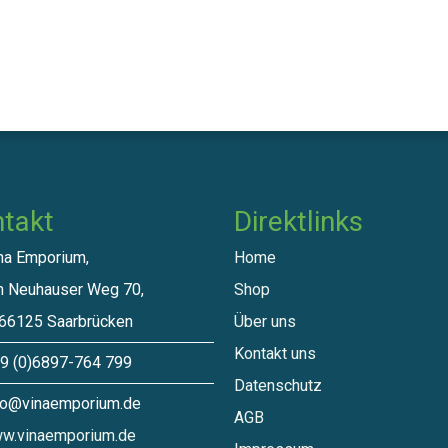
takt
Direktlinks​
a Emporium,
Home
euhauser Weg 70,
Shop
125 Saarbrücken
Über uns
Kontakt uns
 (0)6897-764 799
Datenschutz
o@vinaemporium.de
A​GB
w.vinaemporium.de