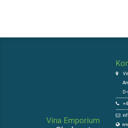
Kon
Vin
Am N
D-66
+49
inf
Vina Emporium
ww