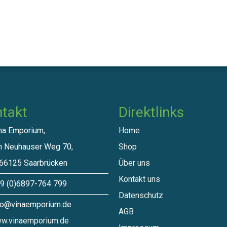
takt
Direktlinks​
a Emporium,
Home
euhauser Weg 70,
Shop
125 Saarbrücken
Über uns
Kontakt uns
 (0)6897-764 799
Datenschutz
o@vinaemporium.de
A​GB
w.vinaemporium.de