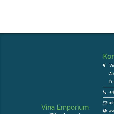
Kon
Vin
Am N
D-66
+49
inf
Vina Emporium
ww