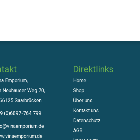
takt
Direktlinks​
a Emporium,
Home
euhauser Weg 70,
Shop
125 Saarbrücken
Über uns
Kontakt uns
 (0)6897-764 799
Datenschutz
o@vinaemporium.de
A​GB
w.vinaemporium.de