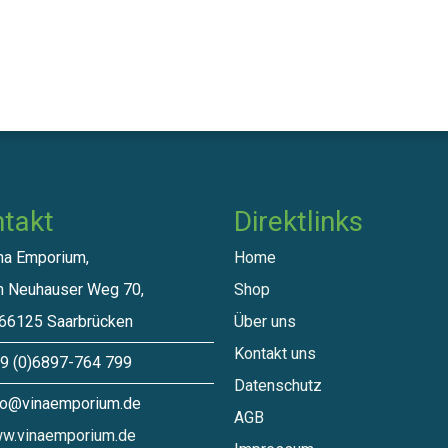
takt
Direktlinks​
a Emporium,
Home
euhauser Weg 70,
Shop
125 Saarbrücken
Über uns
Kontakt uns
 (0)6897-764 799
Datenschutz
o@vinaemporium.de
A​GB
w.vinaemporium.de