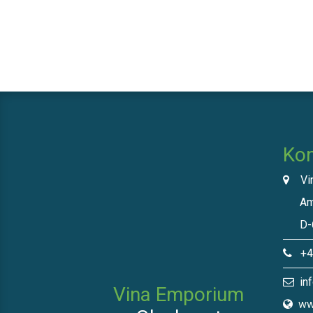
Kon
Vin
Am N
D-66
+49
inf
Vina Emporium
ww