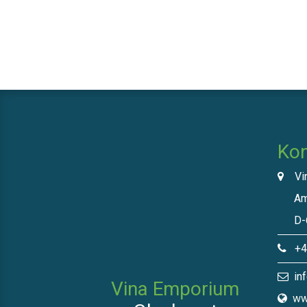
Kon
Vin
Am N
D-66
+49
inf
Vina Emporium
ww