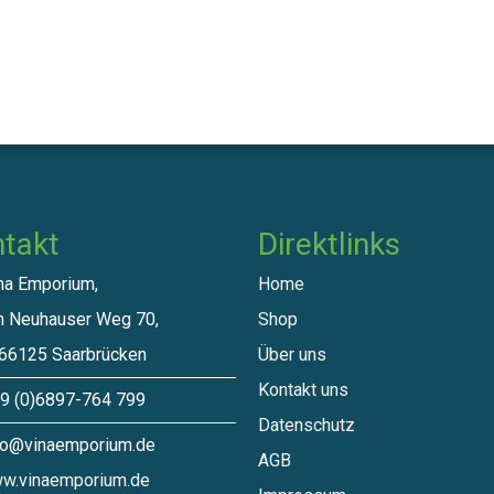
takt
Direktlinks​
a Emporium,
Home
euhauser Weg 70,
Shop
125 Saarbrücken
Über uns
Kontakt uns
 (0)6897-764 799
Datenschutz
o@vinaemporium.de
A​GB
w.vinaemporium.de