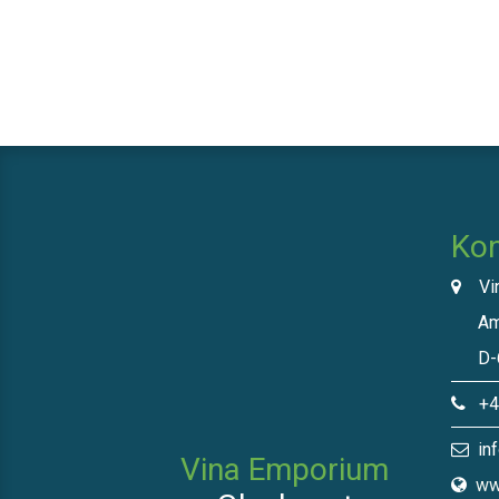
Kon
Vin
Am N
D-66
+49
inf
Vina Emporium
ww