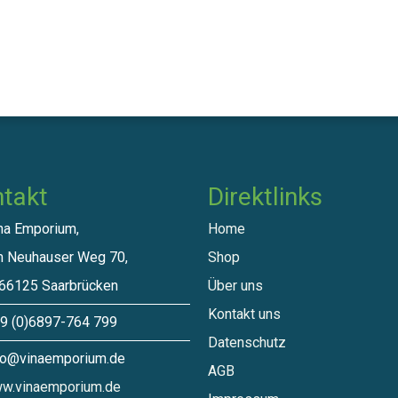
takt
Direktlinks​
a Emporium,
Home
euhauser Weg 70,
Shop
125 Saarbrücken
Über uns
Kontakt uns
 (0)6897-764 799
Datenschutz
o@vinaemporium.de
A​GB
w.vinaemporium.de