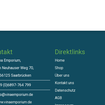
takt
Direktlinks​
a Emporium,
Home
euhauser Weg 70,
Shop
125 Saarbrücken
Über uns
Kontakt uns
 (0)6897-764 799
Datenschutz
o@vinaemporium.de
A​GB
w.vinaemporium.de