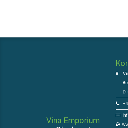
Kon
Vin
Am N
D-66
+49
inf
Vina Emporium
ww