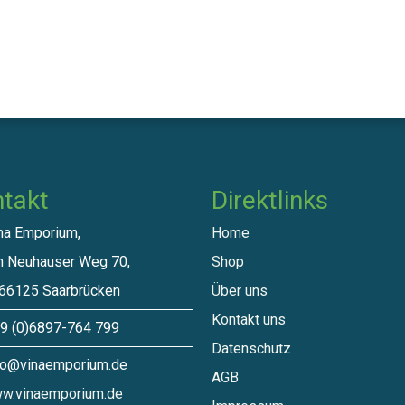
takt
Direktlinks​
a Emporium,
Home
euhauser Weg 70,
Shop
125 Saarbrücken
Über uns
Kontakt uns
 (0)6897-764 799
Datenschutz
o@vinaemporium.de
A​GB
w.vinaemporium.de