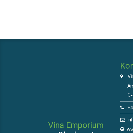
Kon
Vin
Am N
D-66
+49
inf
Vina Emporium
ww