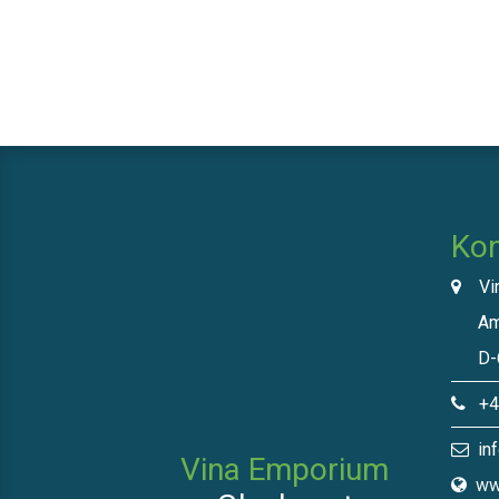
Kon
Vin
Am N
D-66
+49
inf
Vina Emporium
ww