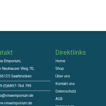
takt
Direktlinks​
a Emporium,
Home
euhauser Weg 70,
Shop
125 Saarbrücken
Über uns
Kontakt uns
 (0)6897-764 799
Datenschutz
o@vinaemporium.de
A​GB
w.vinaemporium.de